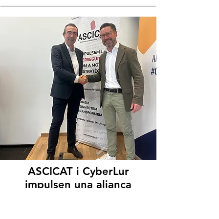
ASCICAT i CyberLur
impulsen una aliança
estratègica en
ciberseguretat