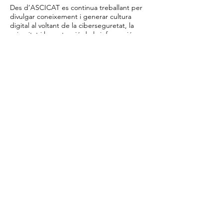
Des d’ASCICAT es continua treballant per
divulgar coneixement i generar cultura
digital al voltant de la ciberseguretat, la
privacitat i la protecció de la informació.
RAC1
ASCICAT
Llegeix més
Política de privacitat
Avís legal