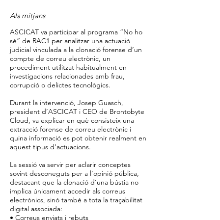
Als mitjans
ASCICAT va participar al programa “No ho
sé” de RAC1 per analitzar una actuació
judicial vinculada a la clonació forense d’un
compte de correu electrònic, un
procediment utilitzat habitualment en
investigacions relacionades amb frau,
corrupció o delictes tecnològics.
Durant la intervenció, Josep Guasch,
president d’ASCICAT i CEO de Brontobyte
Cloud, va explicar en què consisteix una
extracció forense de correu electrònic i
quina informació es pot obtenir realment en
aquest tipus d’actuacions.
La sessió va servir per aclarir conceptes
sovint desconeguts per a l’opinió pública,
destacant que la clonació d’una bústia no
implica únicament accedir als correus
electrònics, sinó també a tota la traçabilitat
digital associada:
• Correus enviats i rebuts