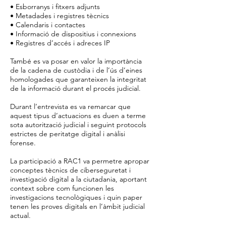
• Esborranys i fitxers adjunts
• Metadades i registres tècnics
• Calendaris i contactes
• Informació de dispositius i connexions
• Registres d’accés i adreces IP
També es va posar en valor la importància
de la cadena de custòdia i de l’ús d’eines
homologades que garanteixen la integritat
de la informació durant el procés judicial.
Durant l’entrevista es va remarcar que
aquest tipus d’actuacions es duen a terme
sota autorització judicial i seguint protocols
estrictes de peritatge digital i anàlisi
forense.
La participació a RAC1 va permetre apropar
conceptes tècnics de ciberseguretat i
investigació digital a la ciutadania, aportant
context sobre com funcionen les
investigacions tecnològiques i quin paper
tenen les proves digitals en l’àmbit judicial
actual.