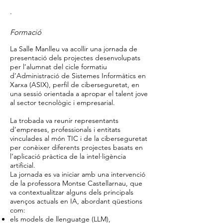
·
Formació
La Salle Manlleu va acollir una jornada de
presentació dels projectes desenvolupats
per l’alumnat del cicle formatiu
d’Administració de Sistemes Informàtics en
Xarxa (ASIX), perfil de ciberseguretat, en
una sessió orientada a apropar el talent jove
al sector tecnològic i empresarial.
La trobada va reunir representants
d’empreses, professionals i entitats
vinculades al món TIC i de la ciberseguretat
per conèixer diferents projectes basats en
l’aplicació pràctica de la intel·ligència
artificial.
La jornada es va iniciar amb una intervenció
de la professora Montse Castellarnau, que
va contextualitzar alguns dels principals
avenços actuals en IA, abordant qüestions
com:
els models de llenguatge (LLM),