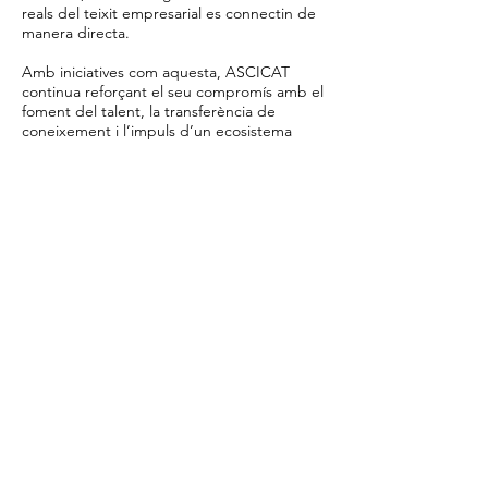
reals del teixit empresarial es connectin de
manera directa.
Amb iniciatives com aquesta, ASCICAT
continua reforçant el seu compromís amb el
foment del talent, la transferència de
coneixement i l’impuls d’un ecosistema
tecnològic més preparat, connectat i
orientat als reptes del futur digital.
La Salle Manlleu
ASCICAT
Llegeix més