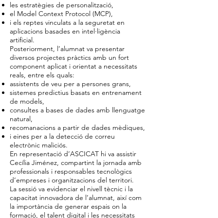
les estratègies de personalització,
el Model Context Protocol (MCP),
i els reptes vinculats a la seguretat en
aplicacions basades en intel·ligència
artificial.
Posteriorment, l’alumnat va presentar
diversos projectes pràctics amb un fort
component aplicat i orientat a necessitats
reals, entre els quals:
assistents de veu per a persones grans,
sistemes predictius basats en entrenament
de models,
consultes a bases de dades amb llenguatge
natural,
recomanacions a partir de dades mèdiques,
i eines per a la detecció de correu
electrònic maliciós.
En representació d’ASCICAT hi va assistir
Cecília Jiménez, compartint la jornada amb
professionals i responsables tecnològics
d’empreses i organitzacions del territori.
La sessió va evidenciar el nivell tècnic i la
capacitat innovadora de l’alumnat, així com
la importància de generar espais on la
formació, el talent digital i les necessitats