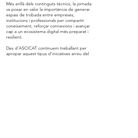
Més enllà dels continguts tècnics, la jornada
va posar en valor la importància de generar
espais de trobada entre empreses,
institucions i professionals per compartir
coneixement, reforçar connexions i avançar
cap a un ecosistema digital més preparat i
resilient.
Des d’ASCICAT continuem treballant per
apropar aquest tipus d’iniciatives arreu del
territori i impulsar la cultura de la
ciberseguretat dins el teixit empresarial
català.
Edorteam i ASCICAT