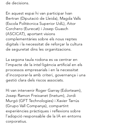
de decisions.
En aquest espai hi van participar Ivan
Bertran (Diputació de Lleida), Magda Valls
(Escola Politècnica Superior UdL), Aitor
Corchero (Eurecat) i Josep Guasch
(ASCICAT), aportant visions
complementàries sobre els nous reptes
digitals i la necessitat de reforçar la cultura
de seguretat dins les organitzacions.
La segona taula rodona es va centrar en
l’impacte de la intel·ligència artificial en els
processos empresarials i en la necessitat
d’incorporar-la amb criteri, governança i una
gestió clara dels riscos associats.
Hi van intervenir Roger Garray (Edorteam),
Josep Ramon Freixanet (Inetum), Jordi
Murgó (GFT Technologies) i Xavier Tarrús
(Grupo Vall Companys), compartint
experiències pràctiques i reflexions sobre
l’adopció responsable de la IA en entorns
corporatius.