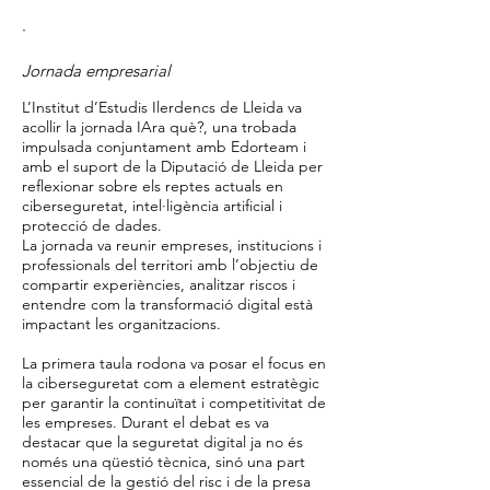
·
Jornada empresarial
L’Institut d’Estudis Ilerdencs de Lleida va
acollir la jornada IAra què?, una trobada
impulsada conjuntament amb Edorteam i
amb el suport de la Diputació de Lleida per
reflexionar sobre els reptes actuals en
ciberseguretat, intel·ligència artificial i
protecció de dades.
La jornada va reunir empreses, institucions i
professionals del territori amb l’objectiu de
compartir experiències, analitzar riscos i
entendre com la transformació digital està
impactant les organitzacions.
La primera taula rodona va posar el focus en
la ciberseguretat com a element estratègic
per garantir la continuïtat i competitivitat de
les empreses. Durant el debat es va
destacar que la seguretat digital ja no és
només una qüestió tècnica, sinó una part
essencial de la gestió del risc i de la presa