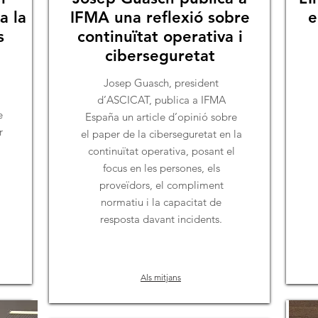
a la
IFMA una reflexió sobre
e
s
continuïtat operativa i
ciberseguretat
Josep Guasch, president
d’ASCICAT, publica a IFMA
e
España un article d’opinió sobre
r
el paper de la ciberseguretat en la
continuïtat operativa, posant el
focus en les persones, els
i
proveïdors, el compliment
normatiu i la capacitat de
resposta davant incidents.
Als mitjans