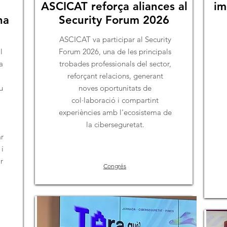
ASCICAT reforça aliances al
im
na
Security Forum 2026
ASCICAT va participar al Security
l
Forum 2026, una de les principals
a
trobades professionals del sector,
reforçant relacions, generant
u
noves oportunitats de
col·laboració i compartint
experiències amb l'ecosistema de
la ciberseguretat.
ar
 i
r
Congrés