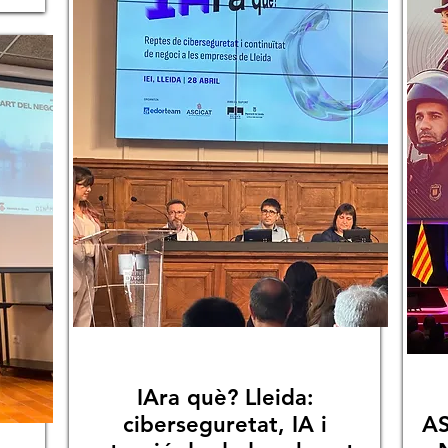
IAra què? Lleida:
ciberseguretat, IA i
AS