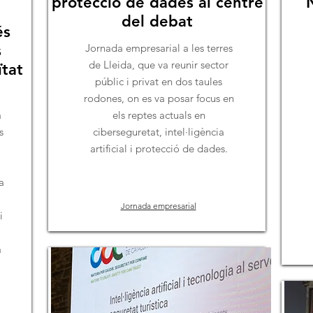
protecció de dades al centre
del debat
és
s
Jornada empresarial a les terres
de Lleida, que va reunir sector
ïtat
públic i privat en dos taules
rodones, on es va posar focus en
a
els reptes actuals en
s
ciberseguretat, intel·ligència
artificial i protecció de dades.
a
Jornada empresarial
i
a