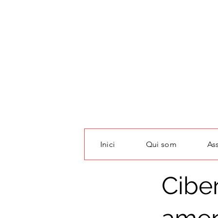
Inici
Qui som
As
Cibe