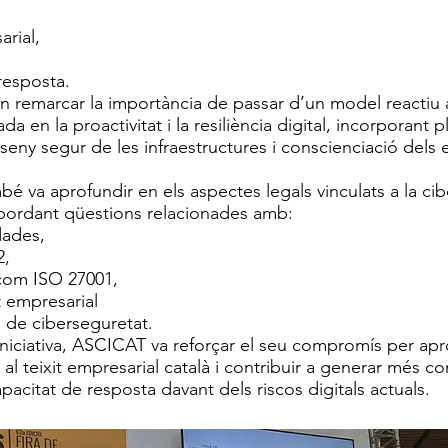
arial,
 resposta.
n remarcar la importància de passar d’un model reactiu 
da en la proactivitat i la resiliència digital, incorporant p
sseny segur de les infraestructures i conscienciació dels 
bé va aprofundir en els aspectes legals vinculats a la ci
abordant qüestions relacionades amb:
dades,
2,
 com ISO 27001,
t empresarial
 de ciberseguretat.
iciativa, ASCICAT va reforçar el seu compromís per apr
al teixit empresarial català i contribuir a generar més co
pacitat de resposta davant dels riscos digitals actuals.