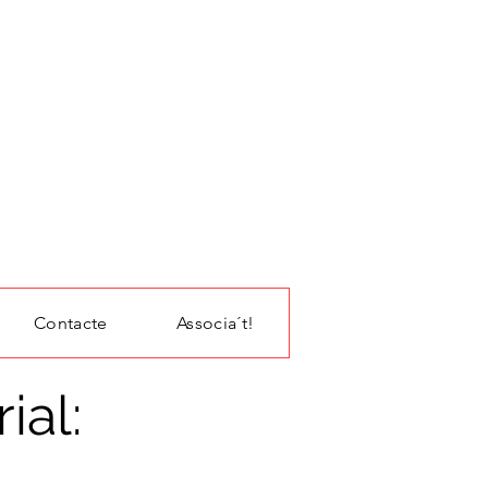
Contacte
Associa´t!
ial: