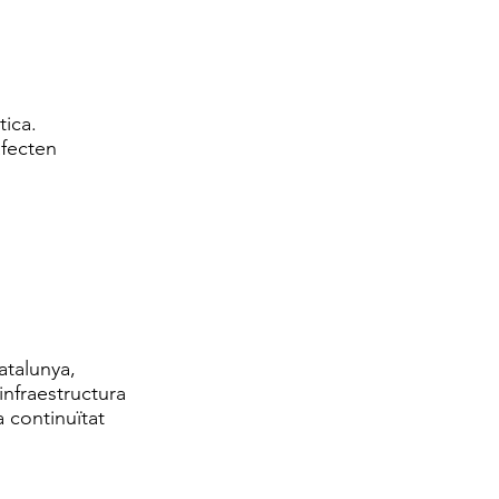
tica.
afecten
atalunya,
infraestructura
a continuïtat