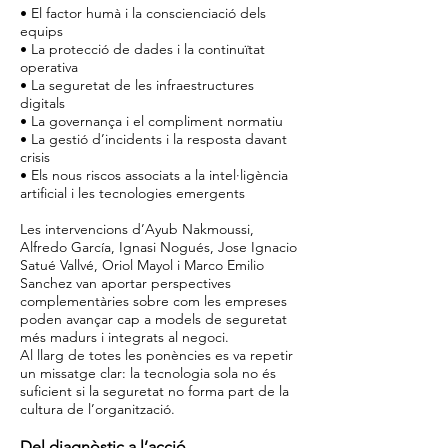
• El factor humà i la conscienciació dels
equips
• La protecció de dades i la continuïtat
operativa
• La seguretat de les infraestructures
digitals
• La governança i el compliment normatiu
• La gestió d’incidents i la resposta davant
crisis
• Els nous riscos associats a la intel·ligència
artificial i les tecnologies emergents
Les intervencions d’Ayub Nakmoussi,
Alfredo García, Ignasi Nogués, Jose Ignacio
Satué Vallvé, Oriol Mayol i Marco Emilio
Sanchez van aportar perspectives
complementàries sobre com les empreses
poden avançar cap a models de seguretat
més madurs i integrats al negoci.
Al llarg de totes les ponències es va repetir
un missatge clar: la tecnologia sola no és
suficient si la seguretat no forma part de la
cultura de l’organització.
Del diagnòstic a l’acció