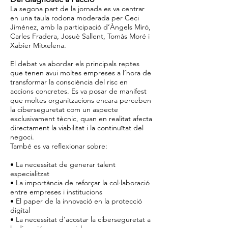
La segona part de la jornada es va centrar
en una taula rodona moderada per Ceci
Jiménez, amb la participació d’Àngels Miró,
Carles Fradera, Josuè Sallent, Tomàs Moré i
Xabier Mitxelena.
El debat va abordar els principals reptes
que tenen avui moltes empreses a l’hora de
transformar la consciència del risc en
accions concretes. Es va posar de manifest
que moltes organitzacions encara perceben
la ciberseguretat com un aspecte
exclusivament tècnic, quan en realitat afecta
directament la viabilitat i la continuïtat del
negoci.
També es va reflexionar sobre:
• La necessitat de generar talent
especialitzat
• La importància de reforçar la col·laboració
entre empreses i institucions
• El paper de la innovació en la protecció
digital
• La necessitat d’acostar la ciberseguretat a