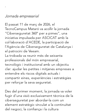
·
Jornada empresarial
El passat 11 de març de 2026, el
TecnoCampus Mataró va acollir la jornada
“Ciberseguretat 360° per a pimes”, una
iniciativa impulsada per ASCICAT amb la
col·laboració d’ACEDE, la participació de
l’Agència de Ciberseguretat de Catalunya i
el patrocini de Veeam.
La trobada va reunir més de seixanta
professionals del món empresarial,
tecnològic i institucional amb un objectiu
clar: ajudar les petites i mitjanes empreses a
entendre els riscos digitals actuals i
compartir eines, experiències i estratègies
per reforçar la seva seguretat.
Des del primer moment, la jornada va voler
fugir d’una visió exclusivament tècnica de la
ciberseguretat per abordar-la com un
element estratègic vinculat a la continuïtat
del negoci, la confiança i la cultura