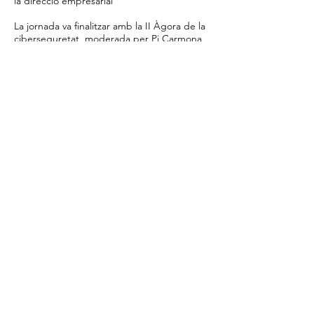
la direcció empresarial
La jornada va finalitzar amb la II Àgora de la
ciberseguretat, moderada per Pi Carmona,
un espai participatiu obert al públic
assistent que va permetre compartir
experiències, inquietuds i reflexions sobre
els reptes actuals del sector.
Entre les conclusions més destacades del
matí, una idea va aparèixer de forma
recurrent: la ciberseguretat ha de formar
part de l’estratègia directiva de qualsevol
organització, però també del seu dia a dia i
de la seva cultura interna.
Amb iniciatives com aquesta, ASCICAT
continua treballant per apropar la
ciberseguretat al teixit empresarial català,
generar consciència sobre els riscos digitals
i fomentar una cultura de protecció basada
en la col·laboració, la formació i la
responsabilitat compartida.