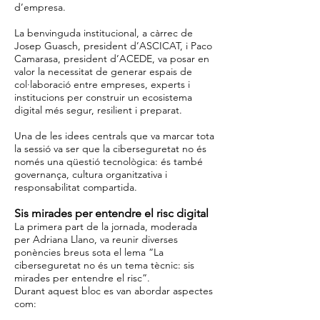
d’empresa.
La benvinguda institucional, a càrrec de
Josep Guasch, president d’ASCICAT, i Paco
Camarasa, president d’ACEDE, va posar en
valor la necessitat de generar espais de
col·laboració entre empreses, experts i
institucions per construir un ecosistema
digital més segur, resilient i preparat.
Una de les idees centrals que va marcar tota
la sessió va ser que la ciberseguretat no és
només una qüestió tecnològica: és també
governança, cultura organitzativa i
responsabilitat compartida.
Sis mirades per entendre el risc digital
La primera part de la jornada, moderada
per Adriana Llano, va reunir diverses
ponències breus sota el lema “La
ciberseguretat no és un tema tècnic: sis
mirades per entendre el risc”.
Durant aquest bloc es van abordar aspectes
com: