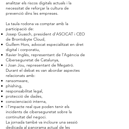
analitzar els riscos digitals actuals i la
necessitat de reforçar la cultura de
prevenció dins les empreses.
La taula rodona va comptar amb la
participació de:
Josep Guasch, president d’ASCICAT i CEO
de Brontobyte Cloud,
Guillem Hors, advocat especialitzat en dret
digital i corporatiu,
Xavier Inglés, representant de l’Agència de
Ciberseguretat de Catalunya,
i Joan Jou, representant de Megatró.
Durant el debat es van abordar aspectes
relacionats amb:
ransomware,
phishing,
responsabilitat legal,
protecció de dades,
conscienciació interna,
i l’impacte real que poden tenir els
incidents de ciberseguretat sobre la
continuïtat del negoci.
La jornada també va incloure una sessió
dedicada al panorama actual de les