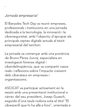
·
Jornada empresarial
El Banyoles Tech Day va reunir empreses,
professionals i institucions en una jornada
dedicada a la tecnologia, la innovació i la
ciberseguretat, amb l’objectiu d’apropar els
principals reptes digitals actuals al teixit
empresarial del territori.
La jornada va començar amb una ponència
de Bruno Pérez Juncà, especialista en
investigació forense digital i
ciberdelinqüència, que va compartir casos
reals i reflexions sobre l’impacte creixent
dels ciberatacs en empreses i
organitzacions.
ASCICAT va participar activament en la
sessió amb una presentació institucional a
càrrec del seu president, Josep Guasch,
seguida d’una taula rodona sota el títol “El
ciberperill que hi ha allà a fora”, orientada a