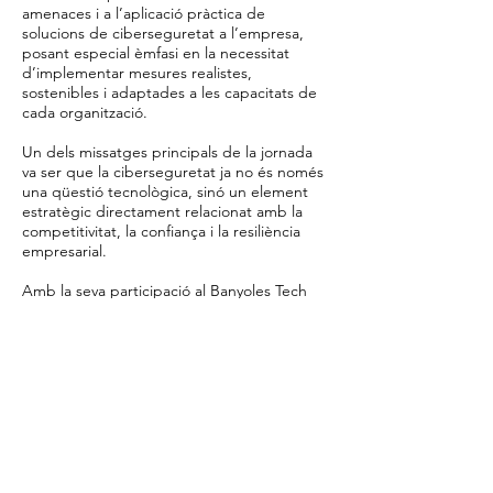
amenaces i a l’aplicació pràctica de
solucions de ciberseguretat a l’empresa,
posant especial èmfasi en la necessitat
d’implementar mesures realistes,
sostenibles i adaptades a les capacitats de
cada organització.
Un dels missatges principals de la jornada
va ser que la ciberseguretat ja no és només
una qüestió tecnològica, sinó un element
estratègic directament relacionat amb la
competitivitat, la confiança i la resiliència
empresarial.
Amb la seva participació al Banyoles Tech
Day, ASCICAT continua treballant per
apropar la ciberseguretat al territori i
fomentar espais de conscienciació,
col·laboració i transferència de coneixement
entre empreses, institucions i professionals.