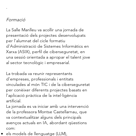
·
Formació
La Salle Manlleu va acollir una jornada de
presentació dels projectes desenvolupats
per l’alumnat del cicle formatiu
d’Administració de Sistemes Informàtics en
Xarxa (ASIX), perfil de ciberseguretat, en
una sessió orientada a apropar el talent jove
al sector tecnològic i empresarial.
La trobada va reunir representants
d’empreses, professionals i entitats
vinculades al món TIC i de la ciberseguretat
per conèixer diferents projectes basats en
l’aplicació pràctica de la intel·ligència
artificial.
La jornada es va iniciar amb una intervenció
de la professora Montse Castellarnau, que
va contextualitzar alguns dels principals
avenços actuals en IA, abordant qüestions
com:
els models de llenguatge (LLM),