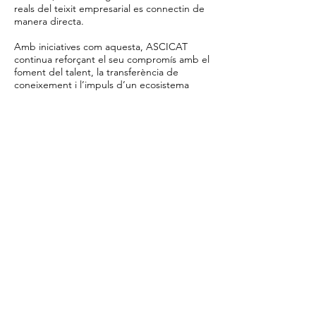
reals del teixit empresarial es connectin de
manera directa.
Amb iniciatives com aquesta, ASCICAT
continua reforçant el seu compromís amb el
foment del talent, la transferència de
coneixement i l’impuls d’un ecosistema
tecnològic més preparat, connectat i
orientat als reptes del futur digital.
La Salle Manlleu
ASCICAT
Llegeix més