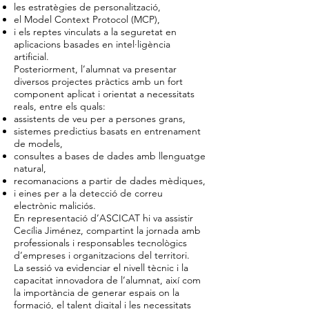
les estratègies de personalització,
el Model Context Protocol (MCP),
i els reptes vinculats a la seguretat en
aplicacions basades en intel·ligència
artificial.
Posteriorment, l’alumnat va presentar
diversos projectes pràctics amb un fort
component aplicat i orientat a necessitats
reals, entre els quals:
assistents de veu per a persones grans,
sistemes predictius basats en entrenament
de models,
consultes a bases de dades amb llenguatge
natural,
recomanacions a partir de dades mèdiques,
i eines per a la detecció de correu
electrònic maliciós.
En representació d’ASCICAT hi va assistir
Cecília Jiménez, compartint la jornada amb
professionals i responsables tecnològics
d’empreses i organitzacions del territori.
La sessió va evidenciar el nivell tècnic i la
capacitat innovadora de l’alumnat, així com
la importància de generar espais on la
formació, el talent digital i les necessitats