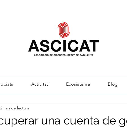
sociats
Activitat
Ecosistema
Blog
a
Talent
Ecosistema
2 min de lectura
uperar una cuenta de 