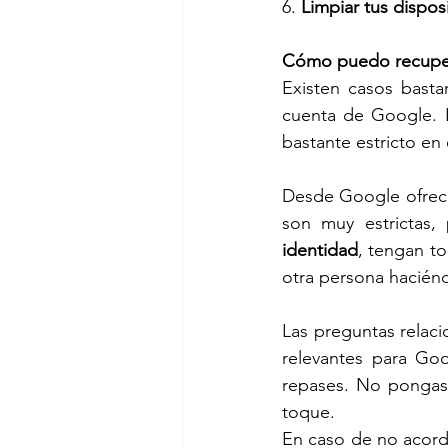
6. 
Limpiar tus dispos
Cómo puedo recuper
Existen casos bast
cuenta de Google. E
bastante estricto en 
Desde Google ofrece
son muy estrictas,
identidad
, tengan to
otra persona haciénd
Las preguntas relac
relevantes para Goo
repases. No pongas 
toque.
En caso de no acorda