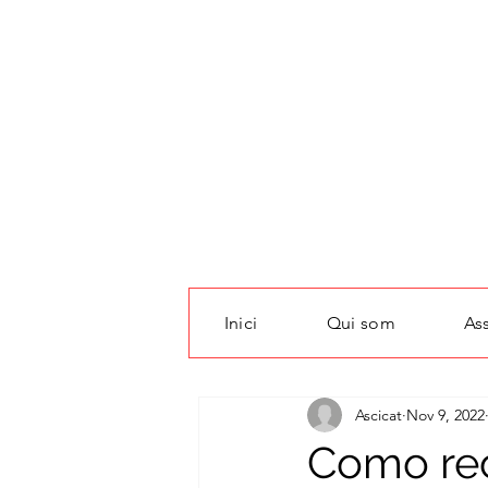
Inici
Qui som
As
All Posts
IA, responsabilitat, empres
Ascicat
Nov 9, 2022
Como rec