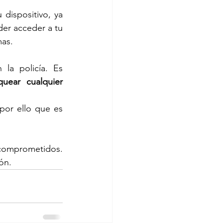
 dispositivo, ya 
er acceder a tu 
mas.
la policía. Es 
quear cualquier 
or ello que es 
comprometidos. 
ón.