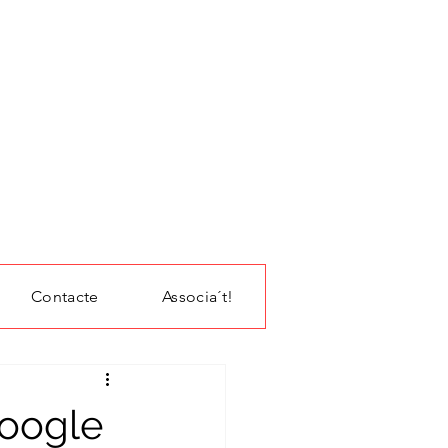
Contacte
Associa´t!
google