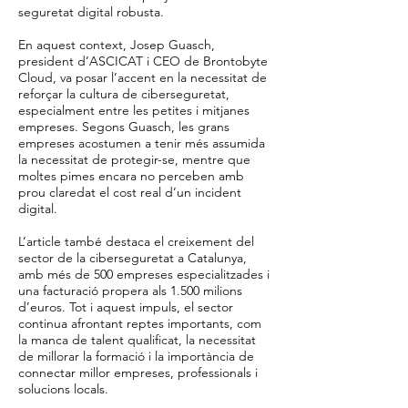
seguretat digital robusta.
En aquest context, Josep Guasch,
president d’ASCICAT i CEO de Brontobyte
Cloud, va posar l’accent en la necessitat de
reforçar la cultura de ciberseguretat,
especialment entre les petites i mitjanes
empreses. Segons Guasch, les grans
empreses acostumen a tenir més assumida
la necessitat de protegir-se, mentre que
moltes pimes encara no perceben amb
prou claredat el cost real d’un incident
digital.
L’article també destaca el creixement del
sector de la ciberseguretat a Catalunya,
amb més de 500 empreses especialitzades i
una facturació propera als 1.500 milions
d’euros. Tot i aquest impuls, el sector
continua afrontant reptes importants, com
la manca de talent qualificat, la necessitat
de millorar la formació i la importància de
connectar millor empreses, professionals i
solucions locals.