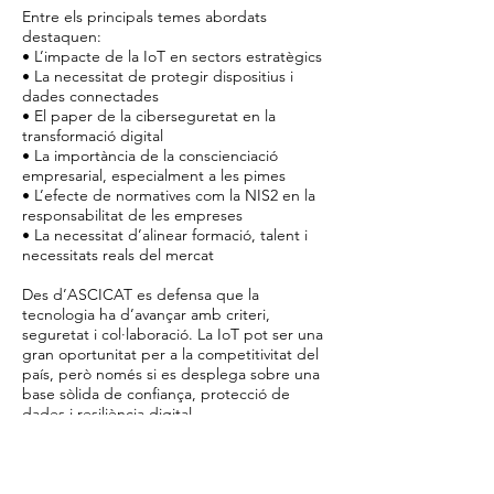
Entre els principals temes abordats
destaquen:
• L’impacte de la IoT en sectors estratègics
• La necessitat de protegir dispositius i
dades connectades
• El paper de la ciberseguretat en la
transformació digital
• La importància de la conscienciació
empresarial, especialment a les pimes
• L’efecte de normatives com la NIS2 en la
responsabilitat de les empreses
• La necessitat d’alinear formació, talent i
necessitats reals del mercat
Des d’ASCICAT es defensa que la
tecnologia ha d’avançar amb criteri,
seguretat i col·laboració. La IoT pot ser una
gran oportunitat per a la competitivitat del
país, però només si es desplega sobre una
base sòlida de confiança, protecció de
dades i resiliència digital.
L’article reforça la idea que Catalunya
disposa d’un ecosistema tecnològic i
empresarial amb molt potencial, però que