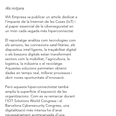
Als mitjans
VIA Empresa va publicar un article dedicat a
l’impacte de la Internet de les Coses (IoT) i
al paper essencial de la ciberseguretat en
un món cada vegada més hiperconnectat.
El reportatge analitza com tecnologies com
els sensors, les connexions satel·litàries, els
dispositius intel·ligents, la traçabilitat digital
o els bessons digitals estan transformant
sectors com la mobilitat, l’agricultura, la
logística, la indústria o el reciclatge.
Aquestes solucions permeten obtenir
dades en temps real, millorar processos i
obrir noves oportunitats d’innovació.
Però aquesta hiperconnectivitat també
amplia la superfície d’exposició de les
organitzacions. Com es va remarcar durant
l’IOT Solutions World Congress i el
Barcelona Cybersecurity Congress, una
digitalització més intensa ha d’anar
necessàriament acompanyada d’una