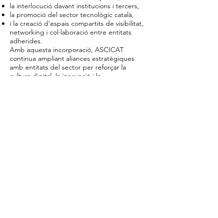
la interlocució davant institucions i tercers,
la promoció del sector tecnològic català,
i la creació d’espais compartits de visibilitat,
networking i col·laboració entre entitats
adherides.
Amb aquesta incorporació, ASCICAT
continua ampliant aliances estratègiques
amb entitats del sector per reforçar la
cultura digital, la innovació i la
ciberseguretat com a elements clau per a la
competitivitat i la resiliència del país.
ASCICAT, Sinergia Catalunya