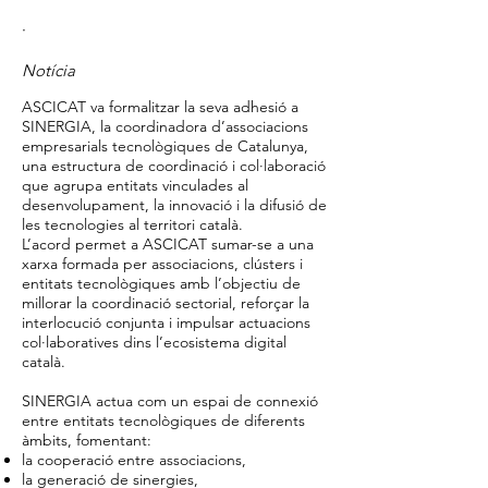
·
Notícia
ASCICAT va formalitzar la seva adhesió a
SINERGIA, la coordinadora d’associacions
empresarials tecnològiques de Catalunya,
una estructura de coordinació i col·laboració
que agrupa entitats vinculades al
desenvolupament, la innovació i la difusió de
les tecnologies al territori català.
L’acord permet a ASCICAT sumar-se a una
xarxa formada per associacions, clústers i
entitats tecnològiques amb l’objectiu de
millorar la coordinació sectorial, reforçar la
interlocució conjunta i impulsar actuacions
col·laboratives dins l’ecosistema digital
català.
SINERGIA actua com un espai de connexió
entre entitats tecnològiques de diferents
àmbits, fomentant:
la cooperació entre associacions,
la generació de sinergies,