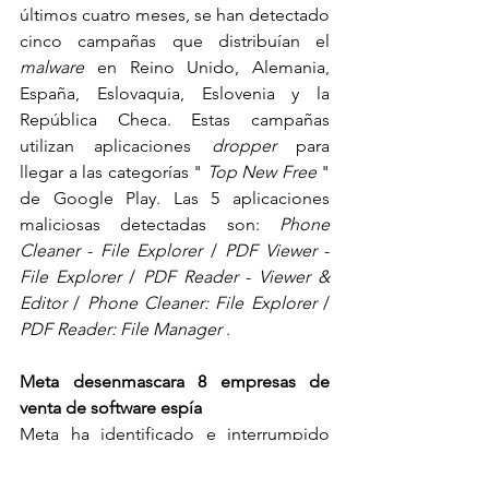
últimos cuatro meses, se han detectado 
cinco campañas que distribuían el 
malware
 en Reino Unido, Alemania, 
España, Eslovaquia, Eslovenia y la 
República Checa. Estas campañas 
utilizan aplicaciones 
dropper
 para 
llegar a las categorías " 
Top New Free
 " 
de Google Play. Las 5 aplicaciones 
maliciosas detectadas son: 
Phone 
Cleaner
 - 
File Explorer
 / 
PDF Viewer
 - 
File Explorer
 / 
PDF Reader
 - 
Viewer & 
Editor
 / 
Phone Cleaner: File Explorer
 / 
PDF Reader: File Manager
 .
Meta desenmascara 8 empresas de 
venta de software espía
Meta ha identificado e interrumpido 
seis redes de software espía vinculadas 
a ocho empresas situadas en Italia, 