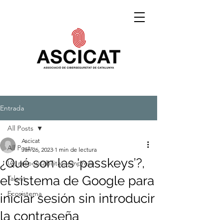
Entrada
All Posts
Ascicat
All Posts
Jan 26, 2023
1 min de lectura
¿Qué son las 'passkeys’?,
IA, responsabilitat, empresa
el sistema de Google para
Talent
Ecosistema
iniciar sesión sin introducir
la contraseña