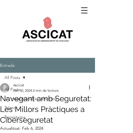
Entrada
All Posts
Ascicat
All Posts
Jan 30, 2024
2 min de lectura
Navegant amb Seguretat:
IA, responsabilitat, empresa
Les Millors Pràctiques a
Talent
Ecosistema
Ciberseguretat
Actualitzat:
Feb 6, 2024