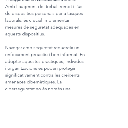
Amb l'augment del treball remot i l'ús 
de dispositius personals per a tasques 
laborals, és crucial implementar 
mesures de seguretat adequades en 
aquests dispositius.
Navegar amb seguretat requereix un 
enfocament proactiu i ben informat. En 
adoptar aquestes pràctiques, individus 
i organitzacions es poden protegir 
significativament contra les creixents 
amenaces cibernètiques. La 
ciberseguretat no és només una 
qüestió de tecnologia, sinó també 
d'educació, preparació i vigilància 
constant.