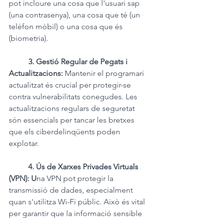
pot incloure una cosa que l'usuari sap 
(una contrasenya), una cosa que té (un 
telèfon mòbil) o una cosa que és 
(biometria).
3. Gestió Regular de Pegats i 
Actualitzacions: 
Mantenir el programari 
actualitzat és crucial per protegir-se 
contra vulnerabilitats conegudes. Les 
actualitzacions regulars de seguretat 
són essencials per tancar les bretxes 
que els ciberdelinqüents poden 
explotar.
4. Ús de Xarxes Privades Virtuals 
(VPN): U
na VPN pot protegir la 
transmissió de dades, especialment 
quan s'utilitza Wi-Fi públic. Això és vital 
per garantir que la informació sensible 