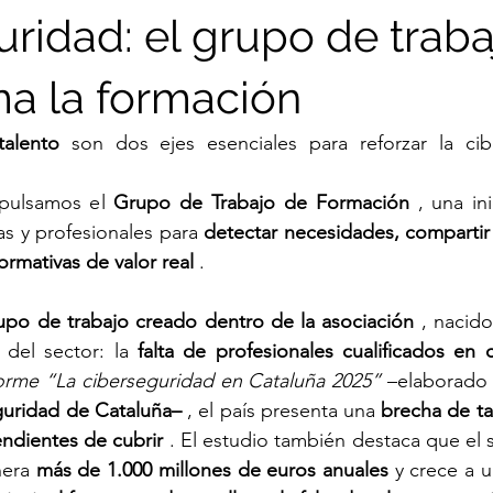
uridad: el grupo de trab
ma la formación
talento
 son dos ejes esenciales para reforzar la cib
pulsamos el 
Grupo de Trabajo de Formación
 , una ini
s y profesionales para 
detectar necesidades, compartir
rmativas de valor real
 .
rupo de trabajo creado dentro de la asociación
 , nacido
 del sector: la 
falta de profesionales cualificados en 
orme “La ciberseguridad en Cataluña 2025”
 –elaborado
uridad de Cataluña–
 , el país presenta una 
brecha de ta
endientes de cubrir
 . El estudio también destaca que el 
nera 
más de 1.000 millones de euros anuales
 y crece a u