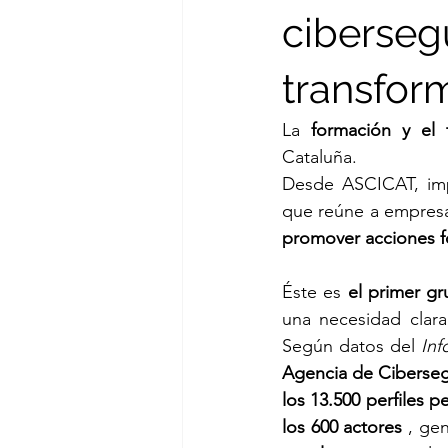
ciberseg
transfor
La 
formación y el 
Cataluña.
Desde ASCICAT, im
que reúne a empresa
promover acciones fo
Éste es 
el primer g
una necesidad clara
Según datos del 
Inf
Agencia de Ciberseg
los 13.500 perfiles p
los 600 actores
 , ge