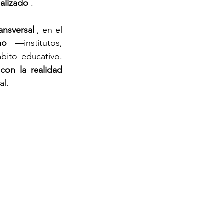
ializado
 .
ansversal
 , en el 
no
 —institutos, 
ito educativo. 
con la realidad 
al.