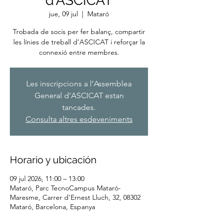
d'ASCICAT
jue, 09 jul
  |  
Mataró
Trobada de socis per fer balanç, compartir
les línies de treball d’ASCICAT i reforçar la
connexió entre membres.
Les inscripcions a l’Assemblea
General d’ASCICAT estan
tancades.
Consulta altres esdeveniments
Horario y ubicación
09 jul 2026, 11:00 – 13:00
Mataró, Parc TecnoCampus Mataró-
Maresme, Carrer d'Ernest Lluch, 32, 08302
Mataró, Barcelona, Espanya