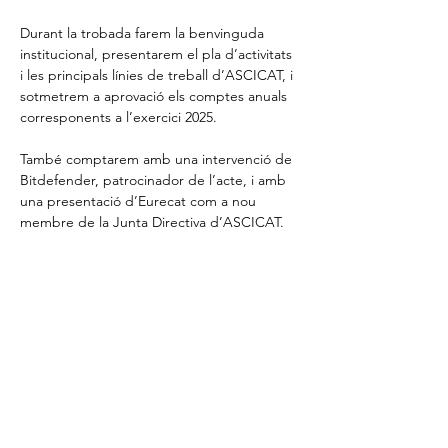
Durant la trobada farem la benvinguda 
institucional, presentarem el pla d’activitats 
i les principals línies de treball d’ASCICAT, i 
sotmetrem a aprovació els comptes anuals 
corresponents a l’exercici 2025.
També comptarem amb una intervenció de 
Bitdefender, patrocinador de l’acte, i amb 
una presentació d’Eurecat com a nou 
membre de la Junta Directiva d’ASCICAT.
A més, volem que aquesta assemblea sigui 
un espai proper i participatiu. Per això, 
habilitarem una ronda breu de presentació 
perquè els socis assistents…
Mostrar más