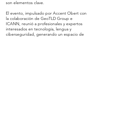
son elementos clave.
El evento, impulsado por Accent Obert con
la colaboración de GeoTLD Group e
ICANN, reunió a profesionales y expertos
interesados en tecnología, lengua y
ciberseguridad, generando un espacio de
debate sobre el futuro de un Internet más
seguro, abierto y accesible para todos.
Acento Abierto
ASCICADO
Llegeix més