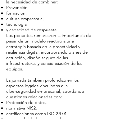
la necesidad de combinar:
Prevención,
formación,
cultura empresarial,
tecnología
y capacidad de respuesta.
Los ponentes remarcaron la importancia de
pasar de un modelo reactivo a una
estrategia basada en la proactividad y
resiliencia digital, incorporando planes de
actuación, diseño seguro de las
infraestructuras y concienciación de los
equipos.
La jornada también profundizó en los
aspectos legales vinculados a la
ciberseguridad empresarial, abordando
cuestiones relacionadas con:
Protección de datos,
normativa NIS2,
certificaciones como ISO 27001,
responsabilidad empresarial
y seguros de ciberseguridad.
Con esta iniciativa, ASCICAT reforzó su
compromiso por acercar la ciberseguridad