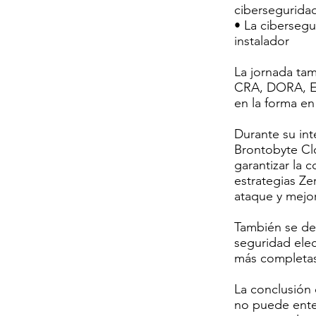
cibersegurida
• La ciberseg
instalador
La jornada ta
CRA, DORA, EN
en la forma en 
Durante su in
Brontobyte Cl
garantizar la 
estrategias Ze
ataque y mejor
También se de
seguridad elec
más completas 
La conclusión 
no puede ente