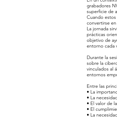
En un context
grabadores NV
superficie de 
Cuando estos 
convertirse en
La jornada sir
prácticas orie
objetivo de ay
entorno cada 
Durante la ses
sobre la ciber
vinculados al 
entornos empr
Entre las princ
• La importanc
• La necesidad
• El valor de 
• El cumplimi
• La necesidad