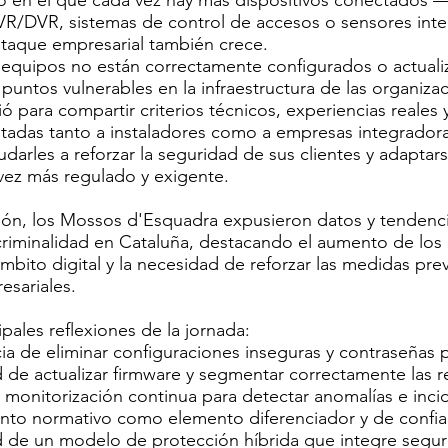
o en el que cada vez hay más dispositivos conectados 
R/DVR, sistemas de control de accesos o sensores inte
ataque empresarial también crece.
equipos no están correctamente configurados o actual
 puntos vulnerables en la infraestructura de las organiza
vió para compartir criterios técnicos, experiencias reales
ntadas tanto a instaladores como a empresas integradora
udarles a reforzar la seguridad de sus clientes y adaptar
vez más regulado y exigente.
ión, los Mossos d'Esquadra expusieron datos y tendenci
criminalidad en Cataluña, destacando el aumento de los 
ámbito digital y la necesidad de reforzar las medidas pre
esariales.
ipales reflexiones de la jornada:
ia de eliminar configuraciones inseguras y contraseñas 
 de actualizar firmware y segmentar correctamente las 
la monitorización continua para detectar anomalías e inci
ento normativo como elemento diferenciador y de confi
 de un modelo de protección híbrida que integre seguri