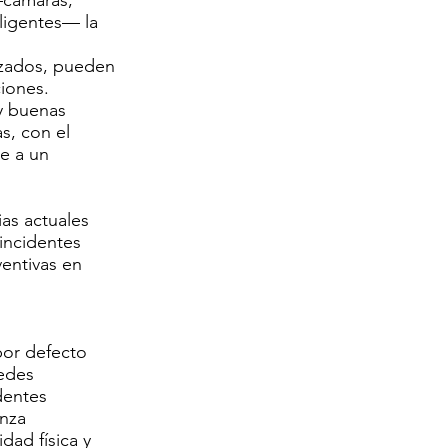
—cámaras,
ligentes— la
izados, pueden
ciones.
 y buenas
s, con el
se a un
as actuales
incidentes
ventivas en
por defecto
redes
dentes
anza
dad física y