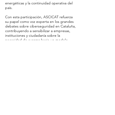
energéticas y la continuidad operativa del
país.
Con esta participación, ASCICAT refuerza
su papel como voz experta en los grandes
debates sobre ciberseguridad en Cataluña,
contribuyendo a sensibilizar a empresas,
instituciones y ciudadanía sobre la
necesidad de avanzar hacia un modelo
digital más seguro, resiliente y preparado
ante las amenazas actuales.
Telenoticias Mediodía
ASCICADO